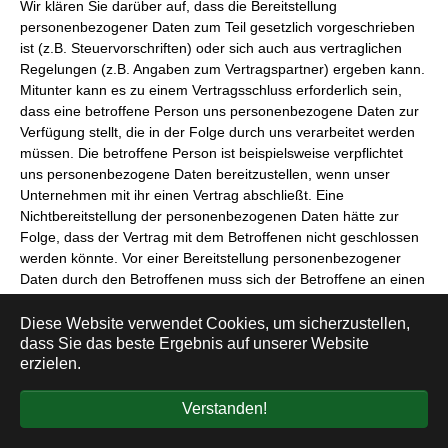
Wir klären Sie darüber auf, dass die Bereitstellung
personenbezogener Daten zum Teil gesetzlich vorgeschrieben
ist (z.B. Steuervorschriften) oder sich auch aus vertraglichen
Regelungen (z.B. Angaben zum Vertragspartner) ergeben kann.
Mitunter kann es zu einem Vertragsschluss erforderlich sein,
dass eine betroffene Person uns personenbezogene Daten zur
Verfügung stellt, die in der Folge durch uns verarbeitet werden
müssen. Die betroffene Person ist beispielsweise verpflichtet
uns personenbezogene Daten bereitzustellen, wenn unser
Unternehmen mit ihr einen Vertrag abschließt. Eine
Nichtbereitstellung der personenbezogenen Daten hätte zur
Folge, dass der Vertrag mit dem Betroffenen nicht geschlossen
werden könnte. Vor einer Bereitstellung personenbezogener
Daten durch den Betroffenen muss sich der Betroffene an einen
unserer Mitarbeiter wenden. Unser Mitarbeiter klärt den
Betroffenen einzelfallbezogen darüber auf, ob die Bereitstellung
Diese Website verwendet Cookies, um sicherzustellen,
der personenbezogenen Daten gesetzlich oder vertraglich
dass Sie das beste Ergebnis auf unserer Website
erzielen.
vorgeschrieben oder für den Vertragsabschluss erforderlich ist,
ob eine Verpflichtung besteht, die personenbezogenen Daten
bereitzustellen, und welche Folgen die Nichtbereitstellung der
Verstanden!
personenbezogenen Daten hätte.